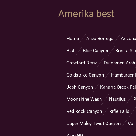
Ga
Amerika best
direct
naar
de
hoofdinhoud
Home
Anza Borrego
Arizona
Bisti
Blue Canyon
Bonita Sl
Crawford Draw
Dutchmen Arch
Goldstrike Canyon
Hamburger 
Josh Canyon
Kanarra Creek Fal
Moonshine Wash
Nautilus
P
Red Rock Canyon
Rifle Falls
Upper Muley Twist Canyon
Vall
Zion NP