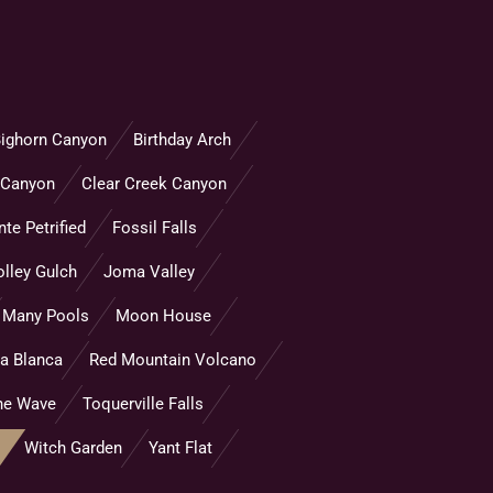
ighorn Canyon
Birthday Arch
 Canyon
Clear Creek Canyon
te Petrified
Fossil Falls
olley Gulch
Joma Valley
Many Pools
Moon House
za Blanca
Red Mountain Volcano
he Wave
Toquerville Falls
Witch Garden
Yant Flat