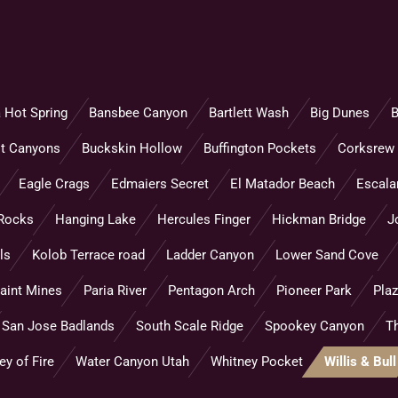
 Hot Spring
Bansbee Canyon
Bartlett Wash
Big Dunes
B
ot Canyons
Buckskin Hollow
Buffington Pockets
Corksrew
Eagle Crags
Edmaiers Secret
El Matador Beach
Escalan
Rocks
Hanging Lake
Hercules Finger
Hickman Bridge
J
ls
Kolob Terrace road
Ladder Canyon
Lower Sand Cove
aint Mines
Paria River
Pentagon Arch
Pioneer Park
Pla
San Jose Badlands
South Scale Ridge
Spookey Canyon
T
ey of Fire
Water Canyon Utah
Whitney Pocket
Willis & Bull