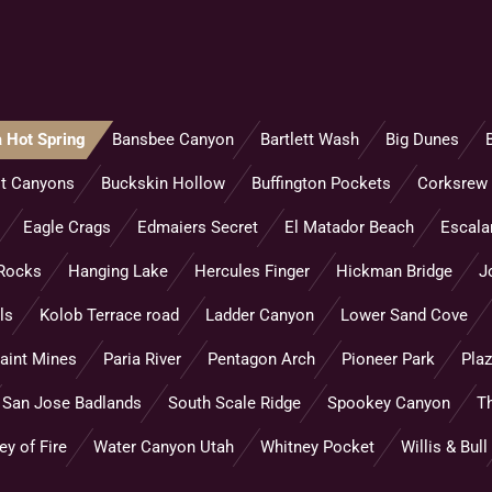
 Hot Spring
Bansbee Canyon
Bartlett Wash
Big Dunes
ot Canyons
Buckskin Hollow
Buffington Pockets
Corksrew
Eagle Crags
Edmaiers Secret
El Matador Beach
Escalan
Rocks
Hanging Lake
Hercules Finger
Hickman Bridge
J
ls
Kolob Terrace road
Ladder Canyon
Lower Sand Cove
aint Mines
Paria River
Pentagon Arch
Pioneer Park
Pla
San Jose Badlands
South Scale Ridge
Spookey Canyon
T
ey of Fire
Water Canyon Utah
Whitney Pocket
Willis & Bull