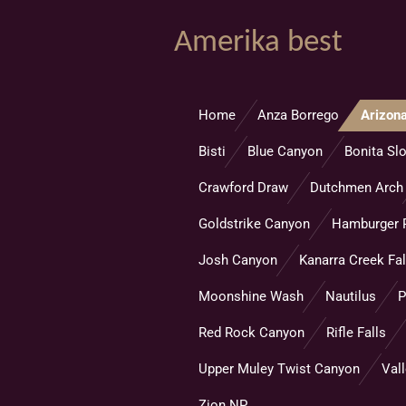
Ga
Amerika best
direct
naar
de
hoofdinhoud
Home
Anza Borrego
Arizona
Bisti
Blue Canyon
Bonita Sl
Crawford Draw
Dutchmen Arch
Goldstrike Canyon
Hamburger 
Josh Canyon
Kanarra Creek Fal
Moonshine Wash
Nautilus
P
Red Rock Canyon
Rifle Falls
Upper Muley Twist Canyon
Vall
Zion NP