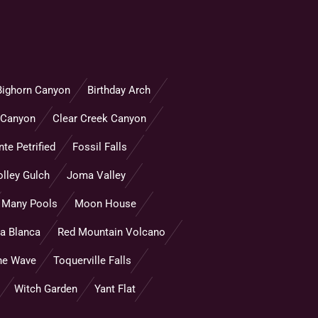
Bighorn Canyon
Birthday Arch
 Canyon
Clear Creek Canyon
te Petrified
Fossil Falls
olley Gulch
Joma Valley
Many Pools
Moon House
za Blanca
Red Mountain Volcano
he Wave
Toquerville Falls
Witch Garden
Yant Flat