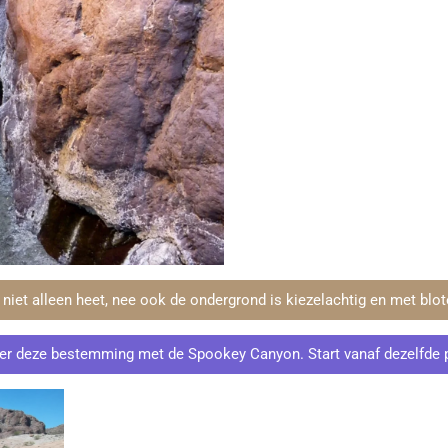
et alleen heet, nee ook de ondergrond is kiezelachtig en met blote
er deze bestemming met de Spookey Canyon. Start vanaf dezelfde 