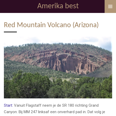
Amerika best
Ga
direct
naar
Red Mountain Volcano (Arizona)
de
hoofdinhoud
Start:
Vanuit Flagstaff neem je de SR 180 richting Grand
Canyon. Bij MM 247 linksaf een onverhard pad in. Dat volg je