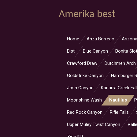
Ga
Amerika best
direct
naar
de
hoofdinhoud
Home
Anza Borrego
Arizona
Bisti
Blue Canyon
Bonita Slo
Crawford Draw
Dutchmen Arch
Goldstrike Canyon
Hamburger 
Josh Canyon
Kanarra Creek Fal
Moonshine Wash
Nautilus
P
Red Rock Canyon
Rifle Falls
Upper Muley Twist Canyon
Valle
Zion NP