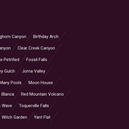
ighorn Canyon
Birthday Arch
anyon
Clear Creek Canyon
e Petrified
Fossil Falls
ey Gulch
Joma Valley
Many Pools
Moon House
 Blanca
Red Mountain Volcano
e Wave
Toquerville Falls
Witch Garden
Yant Flat