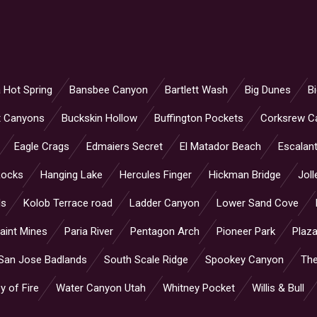
 Hot Spring
Bansbee Canyon
Bartlett Wash
Big Dunes
B
t Canyons
Buckskin Hollow
Buffington Pockets
Corksrew C
Eagle Crags
Edmaiers Secret
El Matador Beach
Escalant
Rocks
Hanging Lake
Hercules Finger
Hickman Bridge
Joll
ls
Kolob Terrace road
Ladder Canyon
Lower Sand Cove
aint Mines
Paria River
Pentagon Arch
Pioneer Park
Plaza
San Jose Badlands
South Scale Ridge
Spookey Canyon
Th
y of Fire
Water Canyon Utah
Whitney Pocket
Willis & Bull