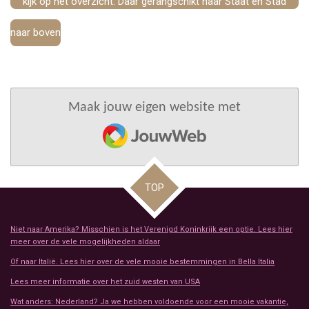
kijk op het overzicht. Daar gerangschikt naar Staat en Stad
naar boven
Maak jouw eigen website met
JouwWeb
TOP
Niet naar Amerika? Misschien is het Verenigd Koninkrijk een optie. Lees hier
meer over de vele mogelijkheden aldaar
Of naar Italië. Lees hier over de vele mooie bestemmingen in Bella Italia
Lees meer informatie over het zuid westen van USA
Wat anders: Nederland? Ja we hebben voldoende voor een mooie vakantie,