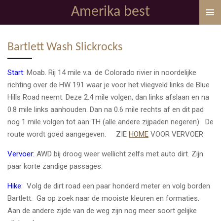
Amerika best
Ga
direct
naar
Bartlett Wash Slickrocks
de
hoofdinhoud
Start:
Moab. Rij 14 mile v.a. de Colorado rivier in noordelijke
richting over de HW 191 waar je voor het vliegveld links de Blue
Hills Road neemt. Deze 2.4 mile volgen, dan links afslaan en na
0.8 mile links aanhouden. Dan na 0.6 mile rechts af en dit pad
nog 1 mile volgen tot aan TH (alle andere zijpaden negeren) De
route wordt goed aangegeven. ZIE
HOME
VOOR VERVOER
Vervoer:
AWD bij droog weer wellicht zelfs met auto dirt. Zijn
paar korte zandige passages.
Hike:
Volg de dirt road een paar honderd meter en volg borden
Bartlett. Ga op zoek naar de mooiste kleuren en formaties.
Aan de andere zijde van de weg zijn nog meer soort gelijke