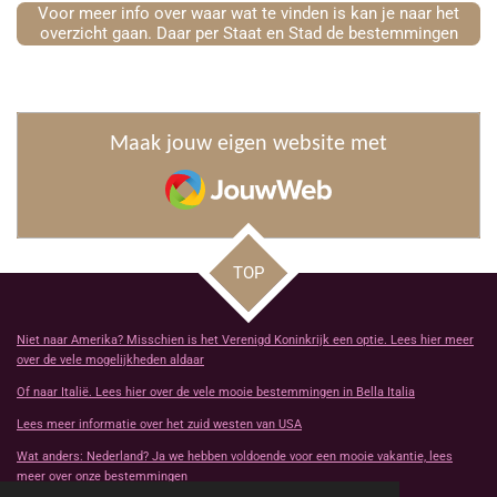
Voor meer info over waar wat te vinden is kan je naar het
overzicht gaan. Daar per Staat en Stad de bestemmingen
Maak jouw eigen website met
JouwWeb
TOP
Niet naar Amerika? Misschien is het Verenigd Koninkrijk een optie. Lees hier meer
over de vele mogelijkheden aldaar
Of naar Italië. Lees hier over de vele mooie bestemmingen in Bella Italia
Lees meer informatie over het zuid westen van USA
Wat anders: Nederland? Ja we hebben voldoende voor een mooie vakantie, lees
meer over onze bestemmingen