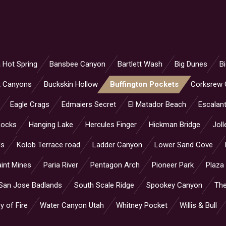
 Hot Spring
Bansbee Canyon
Bartlett Wash
Big Dunes
B
t Canyons
Buckskin Hollow
Buffington Pockets
Corksrew
Eagle Crags
Edmaiers Secret
El Matador Beach
Escalant
Rocks
Hanging Lake
Hercules Finger
Hickman Bridge
Joll
ls
Kolob Terrace road
Ladder Canyon
Lower Sand Cove
int Mines
Paria River
Pentagon Arch
Pioneer Park
Plaza
San Jose Badlands
South Scale Ridge
Spookey Canyon
Th
y of Fire
Water Canyon Utah
Whitney Pocket
Willis & Bull