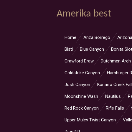
Ga
Amerika best
direct
naar
de
hoofdinhoud
Home
Anza Borrego
Arizona
Bisti
Blue Canyon
Bonita Slo
Crawford Draw
Dutchmen Arch
Goldstrike Canyon
Hamburger 
Josh Canyon
Kanarra Creek Fal
Moonshine Wash
Nautilus
Pa
Red Rock Canyon
Rifle Falls
Upper Muley Twist Canyon
Valle
Zion NP