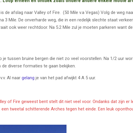
n. Loop erheen en ontdek zoals ondere andere enkele mooie ar
 is de afslag naar Valley of Fire. (50 Mile v.a Vegas) Volg de weg na
na 3 Mile. De onverharde weg, die in een redelijk slechte staat verkeerd
draait ook weer rechtdoor. Na 5.2 Mile zul je moeten parkeren want d
p je tussen bruine bergen die niet zo veel voorstellen. Na 1/2 uur wo
 de diverse formaties te gaan bekijken.
v.v. Al naar
gelang
je van het pad afwijkt 4 A 5 uur.
 Valley of Fire geweest bent stelt dit niet veel voor. Ondanks dat zijn 
 een tweetal schitterende Arches tegen het einde. Een leuk oponthoud