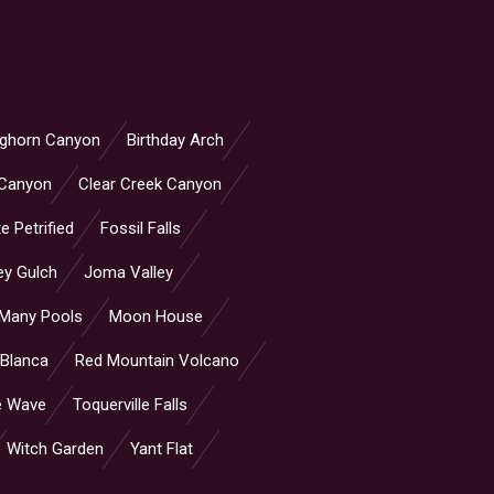
ighorn Canyon
Birthday Arch
 Canyon
Clear Creek Canyon
e Petrified
Fossil Falls
ey Gulch
Joma Valley
Many Pools
Moon House
 Blanca
Red Mountain Volcano
e Wave
Toquerville Falls
Witch Garden
Yant Flat