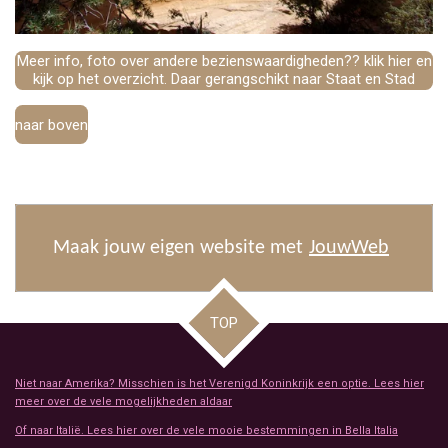
Meer info, foto over andere bezienswaardigheden?? klik hier en
kijk op het overzicht. Daar gerangschikt naar Staat en Stad
naar boven
Maak jouw eigen website met
JouwWeb
TOP
Niet naar Amerika? Misschien is het Verenigd Koninkrijk een optie. Lees hier
meer over de vele mogelijkheden aldaar
Of naar Italië. Lees hier over de vele mooie bestemmingen in Bella Italia