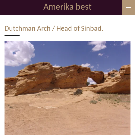
Amerika best
Ga
direct
naar
Dutchman Arch / Head of Sinbad.
de
hoofdinhoud