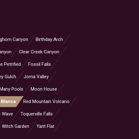
ighorn Canyon
Birthday Arch
anyon
Clear Creek Canyon
e Petrified
Fossil Falls
ey Gulch
Joma Valley
Many Pools
Moon House
 Blanca
Red Mountain Volcano
e Wave
Toquerville Falls
Witch Garden
Yant Flat