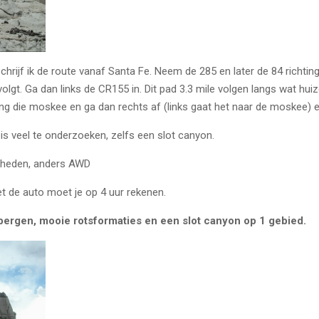
schrijf ik de route vanaf Santa Fe. Neem de 285 en later de 84 richtin
 volgt. Ga dan links de CR155 in. Dit pad 3.3 mile volgen langs wat hu
ing die moskee en ga dan rechts af (links gaat het naar de moskee) e
r is veel te onderzoeken, zelfs een slot canyon.
igheden, anders AWD
t de auto moet je op 4 uur rekenen.
bergen, mooie rotsformaties en een slot canyon op 1 gebied.