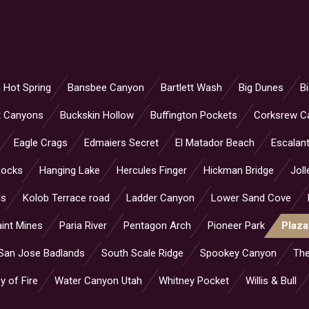
 Hot Spring
Bansbee Canyon
Bartlett Wash
Big Dunes
B
t Canyons
Buckskin Hollow
Buffington Pockets
Corksrew C
Eagle Crags
Edmaiers Secret
El Matador Beach
Escalant
Rocks
Hanging Lake
Hercules Finger
Hickman Bridge
Joll
ls
Kolob Terrace road
Ladder Canyon
Lower Sand Cove
int Mines
Paria River
Pentagon Arch
Pioneer Park
Plaza
San Jose Badlands
South Scale Ridge
Spookey Canyon
Th
y of Fire
Water Canyon Utah
Whitney Pocket
Willis & Bull