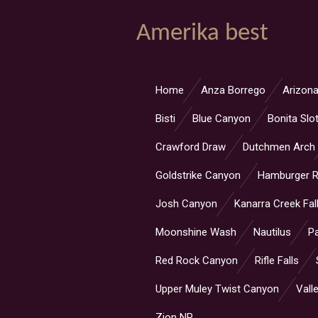
Ga
Amerika best
direct
naar
de
hoofdinhoud
Home
Anza Borrego
Arizona
Bisti
Blue Canyon
Bonita Slo
Crawford Draw
Dutchmen Arch
Goldstrike Canyon
Hamburger 
Josh Canyon
Kanarra Creek Fal
Moonshine Wash
Nautilus
Pa
Red Rock Canyon
Rifle Falls
Upper Muley Twist Canyon
Valle
Zion NP