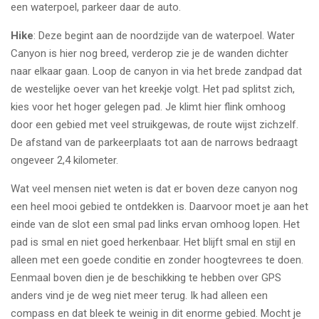
een waterpoel, parkeer daar de auto.
Hike
: Deze begint aan de noordzijde van de waterpoel. Water
Canyon is hier nog breed, verderop zie je de wanden dichter
naar elkaar gaan. Loop de canyon in via het brede zandpad dat
de westelijke oever van het kreekje volgt. Het pad splitst zich,
kies voor het hoger gelegen pad. Je klimt hier flink omhoog
door een gebied met veel struikgewas, de route wijst zichzelf.
De afstand van de parkeerplaats tot aan de narrows bedraagt
ongeveer 2,4 kilometer.
Wat veel mensen niet weten is dat er boven deze canyon nog
een heel mooi gebied te ontdekken is. Daarvoor moet je aan het
einde van de slot een smal pad links ervan omhoog lopen. Het
pad is smal en niet goed herkenbaar. Het blijft smal en stijl en
alleen met een goede conditie en zonder hoogtevrees te doen.
Eenmaal boven dien je de beschikking te hebben over GPS
anders vind je de weg niet meer terug. Ik had alleen een
compass en dat bleek te weinig in dit enorme gebied. Mocht je